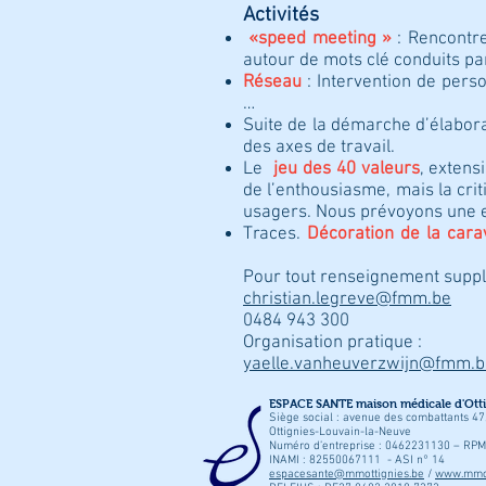
Activités
«speed meeting »
: Rencontre
autour de mots 
Réseau
: Intervention de perso
…
Suite de la démarche d’élabor
des axes de travail.
Le
jeu des 40 valeurs
, extens
de l’enthousiasme, mais la crit
usagers. Nous prévoyons une ex
Traces.
Décoration de la car
Pour tout renseignement suppl
christian.legreve@fmm.be
0484 943 300
Organisation pratique :
yaelle.vanheuverzwijn@fmm.b
ESPACE SANTE maison médicale d'Otti
Siège social : avenue des combattants 4
Ottignies-Louvain-la-Neuve
Numéro d’entreprise : 0462231130 – RPM 
INAMI : 82550067111 - ASI n° 14
espacesante@mmottignies.be
/
www.mmot