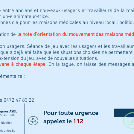
 entre anciens et nouveaux usagers et travailleurs de la ma
clé conduits par un-e animateur-
nnes clé pour les maisons médicales au niveau local : politiqu
ation de
la note d’orientation du mouvement des maisons méd
ion usagers. Séance de jeu avec les usagers et les travailleur
ique a déjà été faite que les situations choisies ne permetten
tension du jeu, avec de nouvelles situations.
avane à chaque étape
. On la tague, on laisse des messages a
émentaire :
e
0472 47 83 22
gnies ASBL
Pour toute urgence
7/2-49 1340
appelez le
112
Nivelles
tignies.be