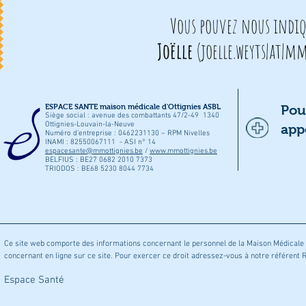
Vous pouvez nous indiq
Joëlle
(
joelle.weyts|at|m
ESPACE SANTE maison médicale d'Ottignies ASBL
Pou
Siège social : avenue des combattants 47/2-49 1340
Ottignies-Louvain-la-Neuve
app
Numéro d’entreprise : 0462231130 – RPM Nivelles
INAMI : 82550067111 - ASI n° 14
espacesante@mmottignies.be
/
www.mmottignies.be
BELFIUS : BE27 0682 2010 7373
TRIODOS : BE68 5230 8044 7734
Ce site web comporte des informations concernant le personnel de la Maison Médicale 
concernant en ligne sur ce site. Pour exercer ce droit adressez-vous à notre référent
© 20
Espace Santé