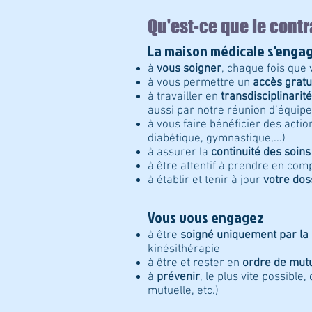
Qu'est-ce que le contr
La maison médicale s'enga
à
vous soigner
, chaque fois que
à vous permettre un
accès gratu
à travailler en
transdisciplinarité
aussi par notre réunion d’équip
à vous faire bénéficier des acti
diabétique, gymnastique,...)
à assurer la
continuité des soins
à être attentif à prendre en comp
à établir et tenir à jour
votre dos
Vous vous engagez
à être
soigné uniquement par la
kinésithérapie
à être et rester en
ordre de mutu
à
prévenir
, le plus vite possible,
mutuelle, etc.)