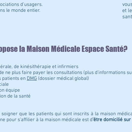
vous
ociations d’usagers.
ns le monde entier.
et l
san
opose la Maison Médicale Espace Santé?
rale, de kinésithérapie et infirmiers
de ne plus faire payer les consultations (
plus d'informations sur
s patients en
DMG
(dossier médical global)
iale
son équipe
ion de la santé
 soigner que les patients qui sont inscrits à la maison médic
e pour s'affilier à la maison médicale est d
'être domicilié su