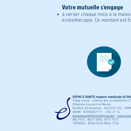
Votre mutuelle s'engage
à verser chaque mois à la maison
kinésithérapie. Ce montant est fi
ESPACE SANTE maison médicale d'Otti
Siège social : avenue des combattants 4
Ottignies-Louvain-la-Neuve
Numéro d’entreprise : 0462231130 – RPM 
INAMI : 82550067111 - ASI n° 14
espacesante@mmottignies.be
/
www.mmot
BELFIUS : BE27 0682 2010 7373
TRIODOS : BE68 5230 8044 7734