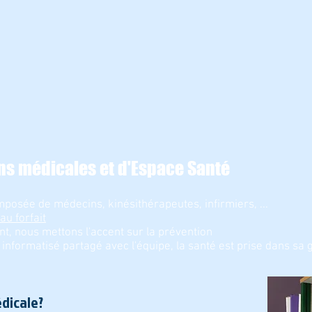
ns médicales et d'Espace Santé
mposée de médecins, kinésithérapeutes, infirmiers, ...
au forfait
t, nous mettons l'accent sur la prévention
 informatisé partagé avec l'équipe, la santé est prise dans sa g
dicale?