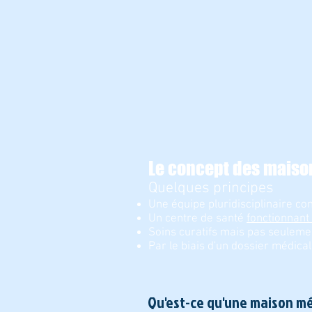
Le concept des maiso
Quelques principes
Une équipe pluridisciplinaire co
Un centre de santé
fonctionnant 
Soins curatifs mais pas seulemen
Par le biais d'un dossier médical
Qu'est-ce qu'une maison mé