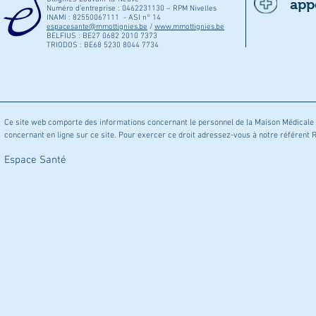
app
Numéro d’entreprise : 0462231130 – RPM Nivelles
INAMI : 82550067111 - ASI n° 14
espacesante@mmottignies.be
/
www.mmottignies.be
BELFIUS : BE27 0682 2010 7373
TRIODOS : BE68 5230 8044 7734
Ce site web comporte des informations concernant le personnel de la Maison Médicale 
concernant en ligne sur ce site. Pour exercer ce droit adressez-vous à notre référent
© 20
Espace Santé